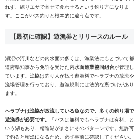
れず、練りエサで寄せて食わせるという釣り方になりま
す。ここがバス釣りと根本的に違う点です。
【最初に確認】遊漁券とリリースのルール
湖沼や河川などの内水面の多くは、漁業法にもとづいて都
道府県知事から免許を受けた
内水面漁業協同組合
が管理し
ています。漁協は釣り人が払う遊漁料でヘラブナの放流や
漁場管理を行っており、遊漁規則には法的な裏づけがあり
ます。
ヘラブナは漁協が放流している魚なので、多くの釣り場で
遊漁券が必要です。
「バスは無料でもヘラブナは有料」と
いう湖もあり、精進湖がまさにそのパターンです。無許可
で釣ると密漁になるため、必ず事前に確認してください。