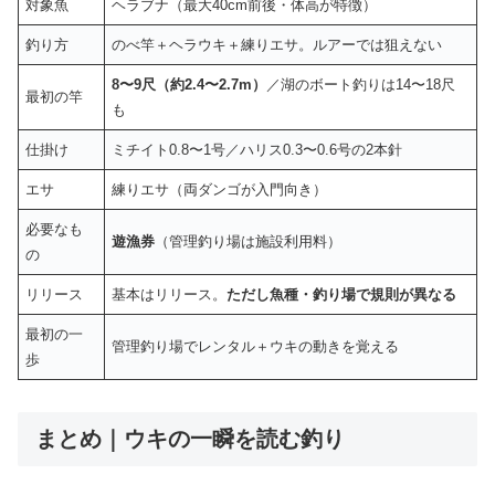
対象魚
ヘラブナ（最大40cm前後・体高が特徴）
釣り方
のべ竿＋ヘラウキ＋練りエサ。ルアーでは狙えない
8〜9尺（約2.4〜2.7m）
／湖のボート釣りは14〜18尺
最初の竿
も
仕掛け
ミチイト0.8〜1号／ハリス0.3〜0.6号の2本針
エサ
練りエサ（両ダンゴが入門向き）
必要なも
遊漁券
（管理釣り場は施設利用料）
の
リリース
基本はリリース。
ただし魚種・釣り場で規則が異なる
最初の一
管理釣り場でレンタル＋ウキの動きを覚える
歩
まとめ｜ウキの一瞬を読む釣り