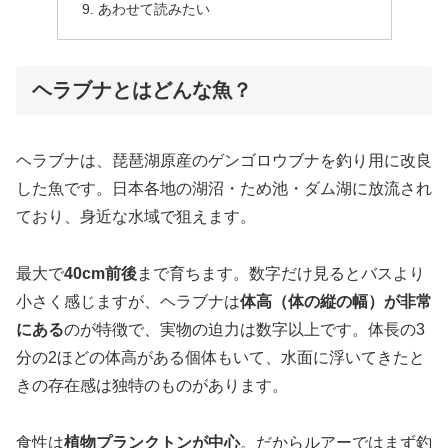
あわせて読みたい
ヘラブナとはどんな魚？
ヘラブナは、琵琶湖原産のゲンゴロウブナを釣り用に改良
した魚です。日本各地の湖沼・ため池・ダム湖に放流され
ており、身近な水域で狙えます。
最大で
40cm前後
まで育ちます。数字だけ見るとバスより
小さく感じますが、ヘラブナは
体高（体の縦の幅）が非常
にある
のが特徴で、実物の迫力は数字以上です。体長の3
分の2ほどの体高がある個体もいて、水面に浮いてきたと
きの存在感は独特のものがあります。
食性は
植物プランクトンが中心
。だからルアーではまず釣