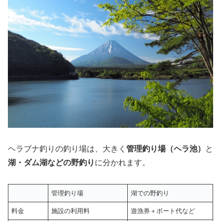
ヘラブナ釣りの釣り場は、大きく
管理釣り場（ヘラ池）
と
湖・ダム湖などの野釣り
に分かれます。
管理釣り場
湖での野釣り
料金
施設の利用料
遊漁券＋ボート代など