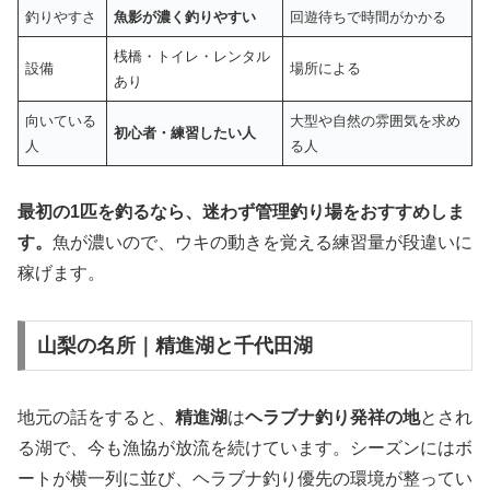
釣りやすさ
魚影が濃く釣りやすい
回遊待ちで時間がかかる
桟橋・トイレ・レンタル
設備
場所による
あり
向いている
大型や自然の雰囲気を求め
初心者・練習したい人
人
る人
最初の1匹を釣るなら、迷わず管理釣り場をおすすめしま
す。
魚が濃いので、ウキの動きを覚える練習量が段違いに
稼げます。
山梨の名所｜精進湖と千代田湖
地元の話をすると、
精進湖
は
ヘラブナ釣り発祥の地
とされ
る湖で、今も漁協が放流を続けています。シーズンにはボ
ートが横一列に並び、ヘラブナ釣り優先の環境が整ってい