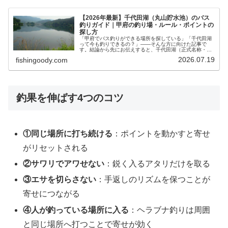
【2026年最新】千代田湖（丸山貯水池）のバス
釣りガイド｜甲府の釣り場・ルール・ポイントの
探し方
「甲府でバス釣りができる場所を探している」「千代田湖
って今も釣りできるの？」——そんな方に向けた記事で
す。結論から先にお伝えすると、千代田湖（正式名称・丸
山貯水池）は今もバス釣りができ、遊漁券も不要です。た
2026.07.19
fishingoody.com
だし、守らないと罰則につながるルー…
釣果を伸ばす4つのコツ
①同じ場所に打ち続ける
：ポイントを動かすと寄せ
がリセットされる
②サワリでアワせない
：鋭く入るアタリだけを取る
③エサを切らさない
：手返しのリズムを保つことが
寄せにつながる
④人が釣っている場所に入る
：ヘラブナ釣りは周囲
と同じ場所へ打つことで寄せが効く