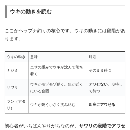
ウキの動きを読む
ここがヘラブナ釣りの核心です。ウキの動きには段階があ
ります。
ウキの動き
意味
対応
エサの重みでウキが沈んで落ち
ナジミ
そのまま待つ
着く
ウキがモゾモゾ動く。魚が近く
アワせない
。期待し
サワリ
にいる合図
て待つ
ツン（アタ
ウキが鋭く小さく沈み込む
即座にアワせる
リ）
初心者がいちばんやりがちなのが、
サワリの段階でアワせ