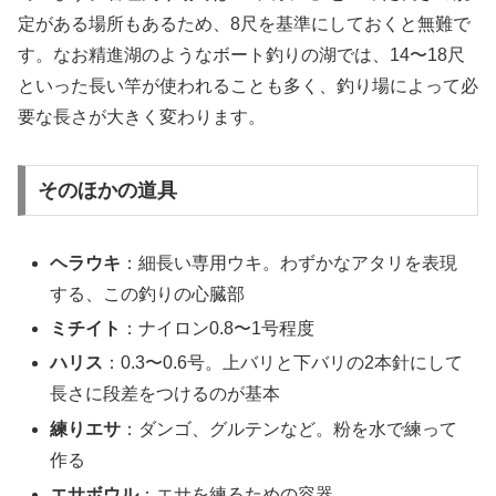
定がある場所もあるため、8尺を基準にしておくと無難で
す。なお精進湖のようなボート釣りの湖では、14〜18尺
といった長い竿が使われることも多く、釣り場によって必
要な長さが大きく変わります。
そのほかの道具
ヘラウキ
：細長い専用ウキ。わずかなアタリを表現
する、この釣りの心臓部
ミチイト
：ナイロン0.8〜1号程度
ハリス
：0.3〜0.6号。上バリと下バリの2本針にして
長さに段差をつけるのが基本
練りエサ
：ダンゴ、グルテンなど。粉を水で練って
作る
エサボウル
：エサを練るための容器