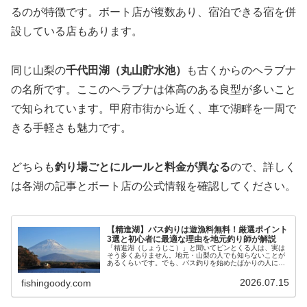
るのが特徴です。ボート店が複数あり、宿泊できる宿を併
設している店もあります。
同じ山梨の
千代田湖（丸山貯水池）
も古くからのヘラブナ
の名所です。ここのヘラブナは体高のある良型が多いこと
で知られています。甲府市街から近く、車で湖畔を一周で
きる手軽さも魅力です。
どちらも
釣り場ごとにルールと料金が異なる
ので、詳しく
は各湖の記事とボート店の公式情報を確認してください。
【精進湖】バス釣りは遊漁料無料！厳選ポイント
3選と初心者に最適な理由を地元釣り師が解説
「精進湖（しょうじこ）」と聞いてピンとくる人は、実は
そう多くありません。地元・山梨の人でも知らないことが
あるくらいです。でも、バス釣りを始めたばかりの人にこ
そ一番おすすめしたいのが、この湖。理由はシンプルで、
ブラックバスの遊漁料が無料で、ア…
2026.07.15
fishingoody.com