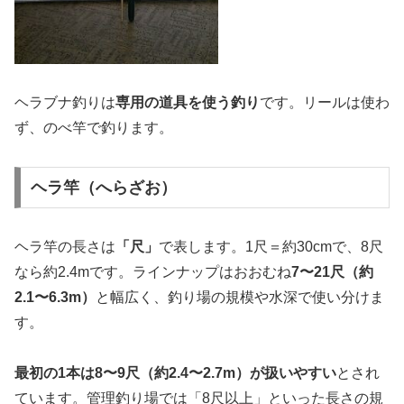
ヘラブナ釣りは
専用の道具を使う釣り
です。リールは使わ
ず、のべ竿で釣ります。
ヘラ竿（へらざお）
ヘラ竿の長さは
「尺」
で表します。1尺＝約30cmで、8尺
なら約2.4mです。ラインナップはおおむね
7〜21尺（約
2.1〜6.3m）
と幅広く、釣り場の規模や水深で使い分けま
す。
最初の1本は8〜9尺（約2.4〜2.7m）が扱いやすい
とされ
ています。管理釣り場では「8尺以上」といった長さの規