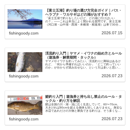
【富士五湖】釣り場の選び方完全ガイド｜バス・
ヘラブナ・ワカサギはどの湖がおすすめ？
「富士五湖で釣りをしたいけど、どの湖に行けばいい
の？」——これは本当によく聞かれる質問です。富士五湖
（河口湖・山中湖・西湖・本栖湖・精進湖）は車で30分圏
内に固まっていますが、釣れる魚も、料金も、ルールもま
ったく違います。選択を間違えると、…
2026.07.15
fishingoody.com
渓流釣り入門｜ヤマメ・イワナの始め方とルール
（遊漁券・解禁期間・タックル）
ヤマメやイワナを釣ってみたい。渓流釣りに興味はあるけ
れど、「何から準備すればいいのか」「どこで釣っていい
のか」が分からず踏み出せない、という方は多いと思いま
す。先に結論をお伝えします。渓流釣りは「解禁期間中
に、遊漁券を買って、決められた川で…
2026.07.23
fishingoody.com
鯉釣り入門｜遊漁券と持ち出し禁止のルール・タ
ックル・釣り方を解説
鯉は全国の川・湖・池に広く生息していて、60〜70cm、
大きければ80cmを超える個体も珍しくありません。身近な
水辺であれだけの大物と勝負できる釣りは、そう多くない
と思います。ただ、先に結論をお伝えします。鯉釣りは
「身近だからこそ、知らずに…
2026.07.23
fishingoody.com