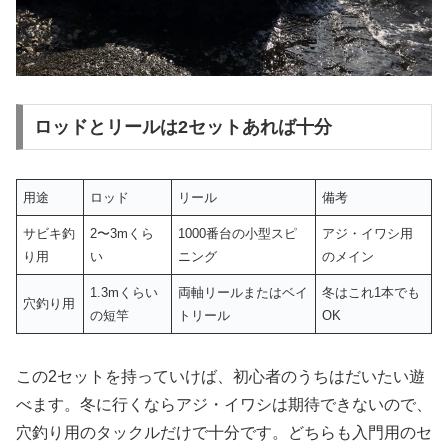
ロッドとリールは2セットあれば十分
用途
ロッド
リール
備考
サビキ釣
2〜3mくら
1000番台の小型スピ
アジ・イワシ用
り用
い
ニング
のメイン
1.3mくらい
両軸リールまたはベイ
冬はこれ1本でも
穴釣り用
の短竿
トリール
OK
この2セットを持っていけば、初心者のうちはだいたい遊
べます。冬に行くならアジ・イワシは期待できないので、
穴釣り用のタックルだけで十分です。どちらも入門用のセ