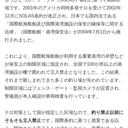
域です。2001年のアメリカ同時多発テロを受けて2002年
12月にSOLAS条約が改正され、日本でも国内法である
「国際航海船舶及び国際港湾施設の保安の確保等に関する
法律」（国際船舶・港湾保安法）が2004年7月1日から施
行されました。
これにより、国際航海船舶が利用する重要港湾の岸壁など
が保安上の制限区域に指定され、全国で100か所以上の港
湾施設が柵で囲われて立入禁止となりました。この結果、
それまで親しまれてきた多くの釣り場が失われています。
制限区域にはフェンス・ゲート・監視カメラが設置され、
警備員が本人確認や車両検査を行っています。
テロ対策として国が指定した区域なので、
釣り禁止以前に
そもそも立入禁止
です。国際条約に基づく措置である以