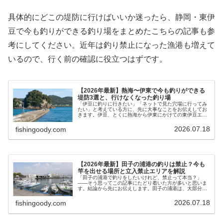
具体的にどこの堤防に行けばいいか迷ったら、静岡・東伊
豆で今も釣りができる釣り場をまとめたこちらの記事も参
考にしてください。近年は釣り禁止になった漁港も増えて
いるので、行く前の確認に役立つはずです。
【2026年最新】熱海〜伊東で今も釣りができる
堤防3選と、行けなくなった釣り場
「伊豆に釣りに行きたい」「ネットで見た穴場に行ってみ
たい」と考えている方に、先に大事なことをお伝えしてお
きます。伊豆、とくに熱海から伊東にかけての東伊豆エリ
アは、ここ数年で釣りができる堤防が一気に減りました。
かつて「爆釣ポイント」「穴場」と…
2026.07.18
fishingoody.com
【2026年最新】田子の浦港の釣りは禁止？今も
竿を出せる場所と立入禁止エリアを解説
「田子の浦港で釣りをしたいけれど、禁止って本当？」
——そう思ってこの記事にたどり着いた方が多いと思いま
す。結論から先にお伝えします。田子の浦港は、大部分が
立入禁止・釣り禁止になっています。ただし港全体が完全
に閉ざされたわけではなく、今も竿を…
2026.07.18
fishingoody.com