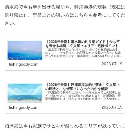
清水港で今も竿を出せる場所や、静浦漁港の現状（現在は
釣り禁止）、季節ごとの狙い方はこちらも参考にしてくだ
さい。
【2026年最新】清水港の釣り場ガイド｜今も竿
を出せる場所・立入禁止エリア・危険ポイント
「清水港で釣りがしたいけれど、今もできる場所はある
の？」——そう思ってこの記事にたどり着いた方へ。結論
から先にお伝えします。清水港は、SOLAS条約による保安
対策で有望なポイントの多くが立入禁止・釣り禁止になっ
ています。しかし江尻埠頭を中心…
2026.07.19
fishingoody.com
【2026年最新】静浦漁港は釣り禁止！立入禁止
の現状と、なぜ禁止になったのかを解説
「静浦漁港で釣りがしたい」——そう思ってこの記事にた
どり着いた方に、まず結論をお伝えします。静浦漁港（静
岡県沼津市）は、現在すべての釣りが禁止・立入禁止にな
っています。かつてはカゴ釣りの人気港として知られまし
たが、今は関係者以外は港に立ち入…
2026.07.19
fishingoody.com
沼津港は今も家族でサビキが楽しめるエリアが残っていま