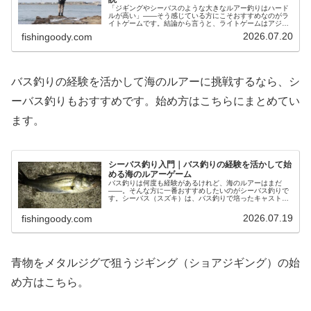
「ジギングやシーバスのような大きなルアー釣りはハード
ルが高い」——そう感じている方にこそおすすめなのがラ
イトゲームです。結論から言うと、ライトゲームはアジや
メバルなどの小型魚を、軽いルアー（ジグヘッド＋ワー
2026.07.20
fishingoody.com
ム）で狙う釣り。足場のよい堤防から…
バス釣りの経験を活かして海のルアーに挑戦するなら、シ
ーバス釣りもおすすめです。始め方はこちらにまとめてい
ます。
シーバス釣り入門｜バス釣りの経験を活かして始
める海のルアーゲーム
バス釣りは何度も経験があるけれど、海のルアーはまだ
――。そんな方に一番おすすめしたいのがシーバス釣りで
す。シーバス（スズキ）は、バス釣りで培ったキャストと
ルアー操作をほぼそのまま活かせる、海のルアーゲームの
入口。スピニングタックル1本と数個…
2026.07.19
fishingoody.com
青物をメタルジグで狙うジギング（ショアジギング）の始
め方はこちら。