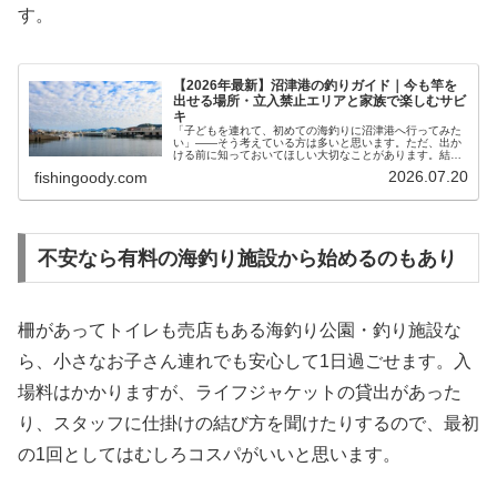
す。
【2026年最新】沼津港の釣りガイド｜今も竿を
出せる場所・立入禁止エリアと家族で楽しむサビ
キ
「子どもを連れて、初めての海釣りに沼津港へ行ってみた
い」——そう考えている方は多いと思います。ただ、出か
ける前に知っておいてほしい大切なことがあります。結論
から言うと、沼津港はここ数年で立入禁止・釣り禁止のエ
2026.07.20
fishingoody.com
リアが大きく増え、今も竿を出せる…
不安なら有料の海釣り施設から始めるのもあり
柵があってトイレも売店もある海釣り公園・釣り施設な
ら、小さなお子さん連れでも安心して1日過ごせます。入
場料はかかりますが、ライフジャケットの貸出があった
り、スタッフに仕掛けの結び方を聞けたりするので、最初
の1回としてはむしろコスパがいいと思います。