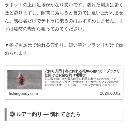
ラポットの上は足場がかなり悪いです。濡れた場所は驚く
ほど滑りますし、隙間に落ちると自力では這い上がれませ
ん。初心者だけでテトラに乗るのはおすすめしません。ま
ずは堤防の際から狙ってみてください。
▼冬でも足元で釣れる穴釣り。短い竿とブラクリだけで始
められます。
穴釣り入門｜冬に釣れる根魚の狙い方・ブラクリ
仕掛けと安全な釣り場選び
冬の海で初心者が最も確実に釣果を出せるのが穴釣りで
す。短い竿とブラクリ仕掛けだけでカサゴなどの根魚が足
元で釣れます。テトラポッドに乗らずに狙える場所、仕掛
け、エサ、そして採ってはいけない生き物まで解説しま
す。
2026.08.02
fishingoody.com
③ ルアー釣り — 慣れてきたら