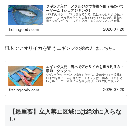
ジギング入門｜メタルジグで青物を狙う海のパワ
ーゲーム【ショアジギング】
バス釣りやシーバスに慣れてきて、次はもっと引きの強い
魚を――。そう思ったときに海で待っているのが、青物を
狙うジギングです。ジギングは、メタルジグという金属の
ルアーを上下に動かして、ブリやカンパチといった回遊魚
を狙う海のパワーゲーム。初心者は…
2026.07.20
fishingoody.com
餌木でアオリイカを狙うエギングの始め方はこちら。
エギング入門｜餌木でアオリイカを狙う釣り方・
季節・タックル
ジギングやシーバスに慣れてきたら、次は食べても美味し
いイカを狙ってみませんか。エギングは、餌木（エギ）と
いうルアーでアオリイカを狙う釣り。バス釣りで使う2500
番クラスのタックルを流用しやすく、秋の「新子（しん
こ）」シーズンなら初心者でも数…
2026.07.20
fishingoody.com
【最重要】立入禁止区域には絶対に入らな
い