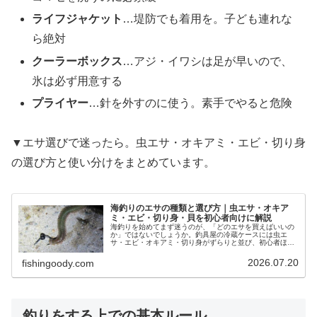
ライフジャケット
…堤防でも着用を。子ども連れな
ら絶対
クーラーボックス
…アジ・イワシは足が早いので、
氷は必ず用意する
プライヤー
…針を外すのに使う。素手でやると危険
▼エサ選びで迷ったら。虫エサ・オキアミ・エビ・切り身
の選び方と使い分けをまとめています。
海釣りのエサの種類と選び方｜虫エサ・オキア
ミ・エビ・切り身・貝を初心者向けに解説
海釣りを始めてまず迷うのが、「どのエサを買えばいいの
か」ではないでしょうか。釣具屋の冷蔵ケースには虫エ
サ・エビ・オキアミ・切り身がずらりと並び、初心者ほど
選びきれません。結論から言うと、迷ったらまず「アオイ
ソメ（青イソメ）」を1パック。これ…
2026.07.20
fishingoody.com
釣りをする上での基本ルール