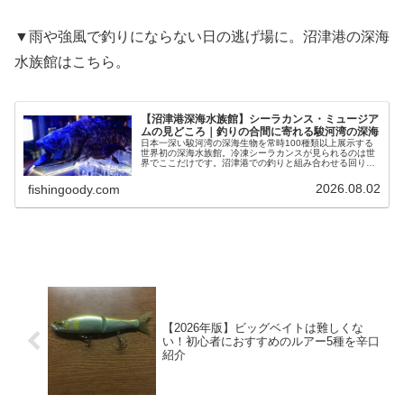
▼雨や強風で釣りにならない日の逃げ場に。沼津港の深海
水族館はこちら。
【沼津港深海水族館】シーラカンス・ミュージア
ムの見どころ｜釣りの合間に寄れる駿河湾の深海
日本一深い駿河湾の深海生物を常時100種類以上展示する
世界初の深海水族館。冷凍シーラカンスが見られるのは世
界でここだけです。沼津港での釣りと組み合わせる回り
方、当日チケットの割引特典まで釣り人目線で解説しま
す。
2026.08.02
fishingoody.com
【2026年版】ビッグベイトは難しくな
い！初心者におすすめのルアー5種を辛口
紹介