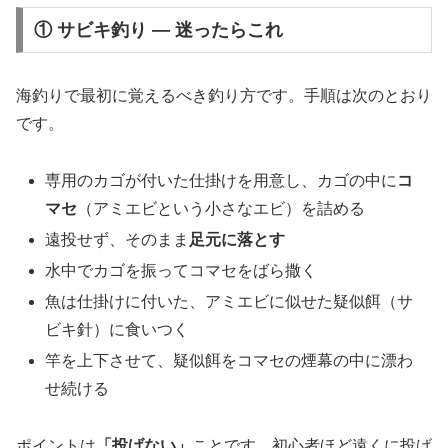
① サビキ釣り — 迷ったらこれ
海釣りで最初に覚えるべき釣り方です。手順は次のとおり
です。
専用のカゴが付いた仕掛けを用意し、カゴの中に
コ
マセ
（アミエビという小さなエビ）を詰める
遠投せず、そのまま
足元に落とす
水中でカゴを振ってコマセをばら撒く
魚は仕掛けに付いた、アミエビに似せた疑似餌（サ
ビキ針）に食いつく
竿を上下させて、疑似餌をコマセの煙幕の中に漂わ
せ続ける
ポイントは
「投げない」
ことです。初心者ほど遠くに投げ