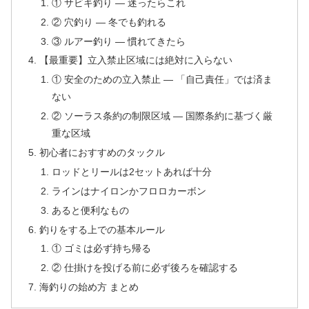
① サビキ釣り — 迷ったらこれ
② 穴釣り — 冬でも釣れる
③ ルアー釣り — 慣れてきたら
【最重要】立入禁止区域には絶対に入らない
① 安全のための立入禁止 — 「自己責任」では済ま
ない
② ソーラス条約の制限区域 — 国際条約に基づく厳
重な区域
初心者におすすめのタックル
ロッドとリールは2セットあれば十分
ラインはナイロンかフロロカーボン
あると便利なもの
釣りをする上での基本ルール
① ゴミは必ず持ち帰る
② 仕掛けを投げる前に必ず後ろを確認する
海釣りの始め方 まとめ