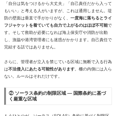
「自分は気をつけるから大丈夫」「自己責任だから入って
もいい」と考える人がいますが、これは通用しません。堤
防の壁面は垂直で手がかりがなく、
一度海に落ちるとライ
フジャケットを着ていても自力で上がるのはほぼ不可能
で
す。そして救助が必要になれば海上保安庁や消防が出動
し、漁協や港湾管理者にも迷惑がかかります。自己責任で
完結する話ではありません。
さらに、管理者が立入を禁じている区域に無断で入る行為
は
不法侵入にあたる可能性があります
。柵の内側には入ら
ない。ルールはそれだけです。
② ソーラス条約の制限区域 — 国際条約に基づ
く厳重な区域
もうひとつが、ソーラス（SOLAS）条約に基づく制限区