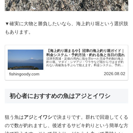
▼確実に大物と勝負したいなら、海上釣り堀という選択肢
もあります。
【海上釣り堀まるや】沼津の海上釣り堀ガイド｜
料金システム・予約方法・釣れる魚と当日の流れ
沼津市西浦・足保の湾内に筏を浮かべた完全予約制の海上
釣り堀。マダイ・シマアジ・ワラサなど陸からではまず釣
れない高級魚を手ぶらで狙えます。料金システム、予約方
法、筏のルールと子連れの注意点を解説します。
2026.08.02
fishingoody.com
初心者におすすめの魚はアジとイワシ
狙う魚は
アジ
と
イワシ
で決まりです。群れで回遊してくる
ので数が釣れますし、後述するサビキ釣りという簡単な方