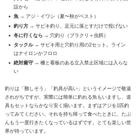
設から
魚
→ アジ・イワシ（夏〜秋がベスト）
釣り方
→ サビキ釣り。足元に落とすだけで投げない
冬に行くなら
→ 穴釣り（ブラクリ＋虫餌）
タックル
→ サビキ用と穴釣り用の2セット。ライン
はナイロンかフロロ
絶対厳守
→ 柵と看板のある立入禁止区域には入らな
い
釣りは「難しそう」「釣具が高い」というイメージで敬遠
されがちですが、実際には簡単に釣れる魚もいますし、道
具もセットならかなり安く揃います。まずはアジを1匹釣
ってみてください。それを持ち帰って食べたときに、たぶ
んもう一度行きたくなっているはずです。とても楽しい世
界が待っています。