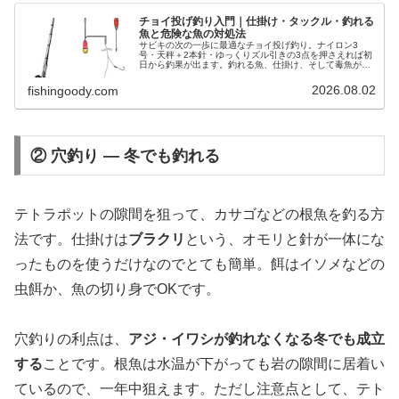
チョイ投げ釣り入門｜仕掛け・タックル・釣れる
魚と危険な魚の対処法
サビキの次の一歩に最適なチョイ投げ釣り。ナイロン3
号・天秤＋2本針・ゆっくりズル引きの3点を押さえれば初
日から釣果が出ます。釣れる魚、仕掛け、そして毒魚が釣
れたときの正しい対処法まで解説します。
2026.08.02
fishingoody.com
② 穴釣り — 冬でも釣れる
テトラポットの隙間を狙って、カサゴなどの根魚を釣る方
法です。仕掛けは
ブラクリ
という、オモリと針が一体にな
ったものを使うだけなのでとても簡単。餌はイソメなどの
虫餌か、魚の切り身でOKです。
穴釣りの利点は、
アジ・イワシが釣れなくなる冬でも成立
する
ことです。根魚は水温が下がっても岩の隙間に居着い
ているので、一年中狙えます。ただし注意点として、テト