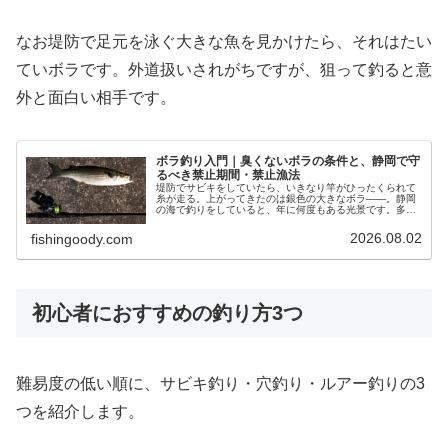
なお堤防で足元を泳ぐ大きな魚を見かけたら、それはたい
ていボラです。外道扱いされがちですが、狙って釣ると意
外と面白い相手です。
ボラ釣り入門｜臭くないボラの条件と、静岡で守
るべき禁止期間・禁止漁法
堤防でサビキをしていたら、いきなり竿がひったくられて
糸が走る。上がってきたのは銀色の大きなボラ——。静岡
の海で釣りをしていると、年に何度もある光景です。多く
の人はそのままリリースします。臭い、食べられない、外
道。ボラにはそういうイメージが完…
2026.08.02
fishingoody.com
初心者におすすめの釣り方3つ
難易度の低い順に、サビキ釣り・穴釣り・ルアー釣りの3
つを紹介します。