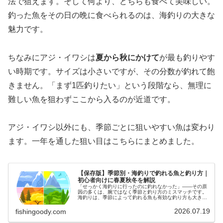
法で狙えます。そして何より、どちらも食べて美味しい。
釣った魚をその日の晩に食べられるのは、海釣りの大きな
魅力です。
ちなみにアジ・イワシは
夏から秋にかけて
が最も釣りやす
い時期です。サイズは小さいですが、その分数が釣れて飽
きません。「まず1匹釣りたい」という段階なら、無理に
難しい魚を狙わずここから入るのが近道です。
アジ・イワシ以外にも、季節ごとに狙いやすい魚は変わり
ます。一年を通した狙い目はこちらにまとめました。
【保存版】季節別・海釣りで釣れる魚と釣り方｜
初心者向けに春夏秋冬を解説
「せっかく海釣りに行ったのに釣れなかった」——その原
因の多くは、腕ではなく季節と釣り方のミスマッチです。
海釣りは、季節によって釣れる魚も有効な釣り方も大きく
変わります。私は山梨県在住で釣り歴20年以上、静岡の沿
岸に通ってきました。この記事で…
2026.07.19
fishingoody.com