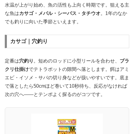
水温が上がり始め、魚の活性も上向く時期です。狙える主
な魚は
カサゴ・メバル・シーバス・タチウオ
。1年のなか
でも釣りに向いた季節といえます。
カサゴ｜穴釣り
定番は
穴釣り
。短めのロッドに小型リールを合わせ、
ブラ
クリ仕掛け
でテトラポットの隙間へ落とします。餌はアミ
エビ・イソメ・サバの切り身などが扱いやすいです。底ま
で落としたら50cmほど巻いて10秒待ち、反応がなければ
次の穴へ——とテンポよく探るのがコツです。