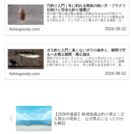
穴釣り入門｜冬に釣れる根魚の狙い方・ブラクリ
仕掛けと安全な釣り場選び
冬の海で初心者が最も確実に釣果を出せるのが穴釣りで
す。短い竿とブラクリ仕掛けだけでカサゴなどの根魚が足
元で釣れます。テトラポッドに乗らずに狙える場所、仕掛
け、エサ、そして採ってはいけない生き物まで解説しま
す。
2026.08.02
fishingoody.com
ボラ釣り入門｜臭くないボラの条件と、静岡で守
るべき禁止期間・禁止漁法
堤防でサビキをしていたら、いきなり竿がひったくられて
糸が走る。上がってきたのは銀色の大きなボラ——。静岡
の海で釣りをしていると、年に何度もある光景です。多く
の人はそのままリリースします。臭い、食べられない、外
道。ボラにはそういうイメージが完…
2026.08.02
fishingoody.com
【2026年最新】静浦漁港は釣り禁止！立
入禁止の現状と、なぜ禁止になったのか
を解説