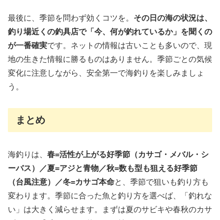
最後に、季節を問わず効くコツを。
その日の海の状況は、
釣り場近くの釣具店で「今、何が釣れているか」を聞くの
が一番確実
です。ネットの情報は古いことも多いので、現
地の生きた情報に勝るものはありません。季節ごとの気候
変化に注意しながら、安全第一で海釣りを楽しみましょ
う。
まとめ
海釣りは、
春=活性が上がる好季節（カサゴ・メバル・シ
ーバス）／夏=アジと青物／秋=数も型も狙える好季節
（台風注意）／冬=カサゴ本命
と、季節で狙いも釣り方も
変わります。季節に合った魚と釣り方を選べば、「釣れな
い」は大きく減らせます。まずは夏のサビキや春秋のカサ