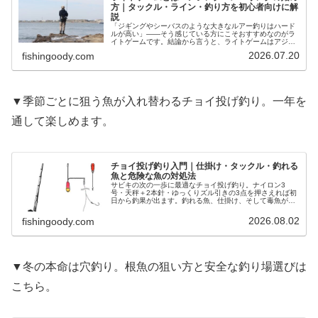
方｜タックル・ライン・釣り方を初心者向けに解
説
「ジギングやシーバスのような大きなルアー釣りはハード
ルが高い」——そう感じている方にこそおすすめなのがラ
イトゲームです。結論から言うと、ライトゲームはアジや
メバルなどの小型魚を、軽いルアー（ジグヘッド＋ワー
2026.07.20
fishingoody.com
ム）で狙う釣り。足場のよい堤防から…
▼季節ごとに狙う魚が入れ替わるチョイ投げ釣り。一年を
通して楽しめます。
チョイ投げ釣り入門｜仕掛け・タックル・釣れる
魚と危険な魚の対処法
サビキの次の一歩に最適なチョイ投げ釣り。ナイロン3
号・天秤＋2本針・ゆっくりズル引きの3点を押さえれば初
日から釣果が出ます。釣れる魚、仕掛け、そして毒魚が釣
れたときの正しい対処法まで解説します。
2026.08.02
fishingoody.com
▼冬の本命は穴釣り。根魚の狙い方と安全な釣り場選びは
こちら。