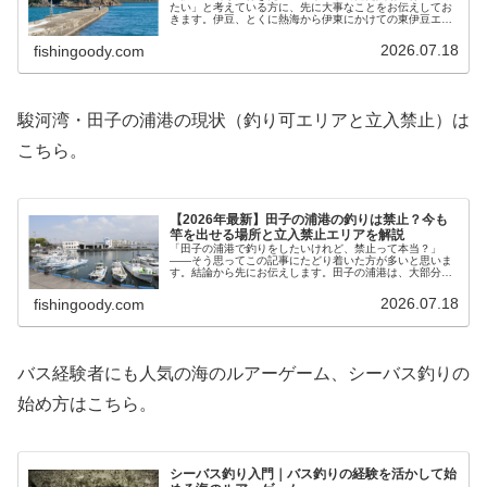
たい」と考えている方に、先に大事なことをお伝えしてお
きます。伊豆、とくに熱海から伊東にかけての東伊豆エリ
アは、ここ数年で釣りができる堤防が一気に減りました。
かつて「爆釣ポイント」「穴場」と…
2026.07.18
fishingoody.com
駿河湾・田子の浦港の現状（釣り可エリアと立入禁止）は
こちら。
【2026年最新】田子の浦港の釣りは禁止？今も
竿を出せる場所と立入禁止エリアを解説
「田子の浦港で釣りをしたいけれど、禁止って本当？」
——そう思ってこの記事にたどり着いた方が多いと思いま
す。結論から先にお伝えします。田子の浦港は、大部分が
立入禁止・釣り禁止になっています。ただし港全体が完全
に閉ざされたわけではなく、今も竿を…
2026.07.18
fishingoody.com
バス経験者にも人気の海のルアーゲーム、シーバス釣りの
始め方はこちら。
シーバス釣り入門｜バス釣りの経験を活かして始