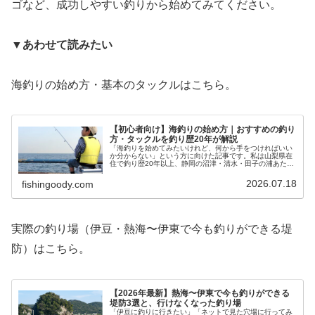
ゴなど、成功しやすい釣りから始めてみてください。
▼あわせて読みたい
海釣りの始め方・基本のタックルはこちら。
【初心者向け】海釣りの始め方｜おすすめの釣り
方・タックルを釣り歴20年が解説
「海釣りを始めてみたいけれど、何から手をつければいい
か分からない」という方に向けた記事です。私は山梨県在
住で釣り歴20年以上、静岡の沼津・清水・田子の浦あたり
の堤防にはかなり通ってきました。結論から言うと、最初
はサビキ釣りでアジやイワシを狙…
2026.07.18
fishingoody.com
実際の釣り場（伊豆・熱海〜伊東で今も釣りができる堤
防）はこちら。
【2026年最新】熱海〜伊東で今も釣りができる
堤防3選と、行けなくなった釣り場
「伊豆に釣りに行きたい」「ネットで見た穴場に行ってみ