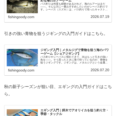
める海のルアーゲーム
バス釣りは何度も経験があるけれど、海のルアーはまだ
――。そんな方に一番おすすめしたいのがシーバス釣りで
す。シーバス（スズキ）は、バス釣りで培ったキャストと
ルアー操作をほぼそのまま活かせる、海のルアーゲームの
入口。スピニングタックル1本と数個…
2026.07.19
fishingoody.com
引きの強い青物を狙うジギングの入門ガイドはこちら。
ジギング入門｜メタルジグで青物を狙う海のパワ
ーゲーム【ショアジギング】
バス釣りやシーバスに慣れてきて、次はもっと引きの強い
魚を――。そう思ったときに海で待っているのが、青物を
狙うジギングです。ジギングは、メタルジグという金属の
ルアーを上下に動かして、ブリやカンパチといった回遊魚
を狙う海のパワーゲーム。初心者は…
2026.07.20
fishingoody.com
秋の新子シーズンが狙い目、エギングの入門ガイドはこち
ら。
エギング入門｜餌木でアオリイカを狙う釣り方・
季節・タックル