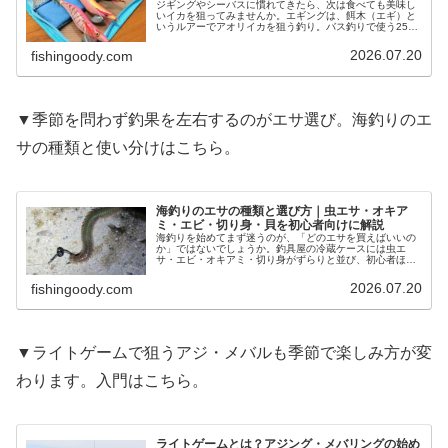
ジギングやシーバスに慣れてきたら、次は食べても美味し
いイカを狙ってみませんか。エギングは、餌木（エギ）と
いうルアーでアオリイカを狙う釣り。バス釣りで使う2500
番クラスのタックルを流用しやすく、秋の「新子（しん
こ）」シーズンなら初心者でも数…
2026.07.20
fishingoody.com
▼季節を問わず釣果を左右するのがエサ選び。海釣りのエ
サの種類と使い分けはこちら。
海釣りのエサの種類と選び方｜虫エサ・オキア
ミ・エビ・切り身・貝を初心者向けに解説
海釣りを始めてまず迷うのが、「どのエサを買えばいいの
か」ではないでしょうか。釣具屋の冷蔵ケースには虫エ
サ・エビ・オキアミ・切り身がずらりと並び、初心者ほど
選びきれません。結論から言うと、迷ったらまず「アオイ
ソメ（青イソメ）」を1パック。これ…
2026.07.20
fishingoody.com
▼ライトゲームで狙うアジ・メバルも季節で楽しみ方が変
わります。入門はこちら。
ライトゲームとは？アジング・メバリングの始め