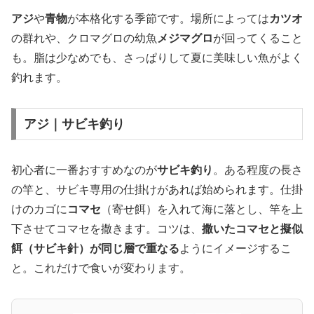
アジ
や
青物
が本格化する季節です。場所によっては
カツオ
の群れや、クロマグロの幼魚
メジマグロ
が回ってくること
も。脂は少なめでも、さっぱりして夏に美味しい魚がよく
釣れます。
アジ｜サビキ釣り
初心者に一番おすすめなのが
サビキ釣り
。ある程度の長さ
の竿と、サビキ専用の仕掛けがあれば始められます。仕掛
けのカゴに
コマセ
（寄せ餌）を入れて海に落とし、竿を上
下させてコマセを撒きます。コツは、
撒いたコマセと擬似
餌（サビキ針）が同じ層で重なる
ようにイメージするこ
と。これだけで食いが変わります。