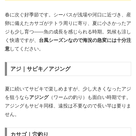
春に次ぐ好季節です。シーバスが浅場や河口に近づき、産
卵に備えたカサゴがテトラ周りに寄り、夏に小さかったア
ジも少し育つ——魚の成長を感じられる時期。気候も涼し
く快適ですが、
台風シーズンなので海況の急変には十分注
意
してください。
アジ｜サビキ／アジング
夏に続いてサビキで楽しめますが、少し大きくなったアジ
を狙うなら
アジング
（ワームの釣り）も面白い時期です。
アジングもサビキ同様、遠投は不要なので長い竿は要りま
せん。
カサゴ｜穴釣り