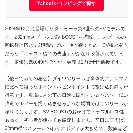
Yahoo!ショッピングで探す
2024年12月に登場したタトゥーラ第3世代のSVモデルで
す。φ32mmスプールにSV BOOSTを搭載し、スプールの
回転数に応じて2段階でブレーキが働くため、SV機の弱点
だった「キャスト後半の失速」がかなり改善されていま
す。定価は35,640円ですが、実売は2万5千円前後です。
【使ってみての感想】ダイワのリールは全体的に、シマノ
に比べて狙ったポイントへピンポイントに投げ込む釣りが
得意です。夏場に木の下の日陰に隠れているバスへ、低い
弾道でルアーを滑り込ませるような場面ではこのリールが
頼りになります。SV BOOSTのおかげでトラブルレス性
も高く、初心者が使っても破綻しません。辛口に言えば、
32mm径のスプールのわりにボディが大きめで、数値ほど