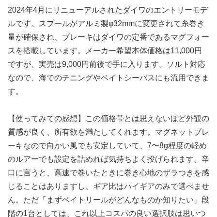
2024年4月にリニューアルされたダイワのエントリーモデ
ルです。スプールがアルミ製φ32mmに変更されて糸巻き
量が確保され、ブレーキはダイワの定番であるマグフォー
スを搭載しています。メーカー希望本体価格は11,000円
ですが、実売は9,000円前後で手に入ります。ソルト対応
なので、海でのチニングやベイトシーバスにも流用できま
す。
【使ってみての感想】この価格帯とは思えないほど外観の
質感が良く、所有欲を満たしてくれます。マグネットブレ
ーキなので向かい風でも安定していて、7〜8g程度の軽め
のルアーでも設定を詰めれば気持ちよく投げられます。辛
口に言うと、高速で巻いたときに巻き心地のザラつきを感
じることはありますし、ギア比はハイギアのみで選べませ
ん。ただ「まずベイトリールがどんなものか知りたい」段
階の1台としては、これ以上コスパの良い選択肢は思いつ