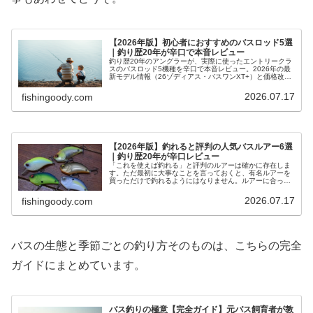
【2026年版】初心者におすすめのバスロッド5選
｜釣り歴20年が辛口で本音レビュー
釣り歴20年のアングラーが、実際に使ったエントリークラ
スのバスロッド5機種を辛口で本音レビュー。2026年の最
新モデル情報（26ゾディアス・バスワンXT+）と価格改定
も反映した完全版です。
2026.07.17
fishingoody.com
【2026年版】釣れると評判の人気バスルアー6選
｜釣り歴20年が辛口レビュー
「これを使えば釣れる」と評判のルアーは確かに存在しま
す。ただ最初に大事なことを言っておくと、有名ルアーを
買っただけで釣れるようにはなりません。ルアーに合った
アクション、季節とフィールドに合ったセレクト、この条
件が噛み合ったときに初めて本領を…
2026.07.17
fishingoody.com
バスの生態と季節ごとの釣り方そのものは、こちらの完全
ガイドにまとめています。
バス釣りの極意【完全ガイド】元バス飼育者が教