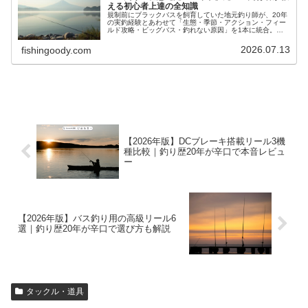
える初心者上達の全知識
規制前にブラックバスを飼育していた地元釣り師が、20年
の実釣経験とあわせて「生態・季節・アクション・フィー
ルド攻略・ビッグバス・釣れない原因」を1本に統合。初
心者が最短で1匹釣るための完全ガイドです。
2026.07.13
fishingoody.com
【2026年版】DCブレーキ搭載リール3機
種比較｜釣り歴20年が辛口で本音レビュ
ー
【2026年版】バス釣り用の高級リール6
選｜釣り歴20年が辛口で選び方も解説
タックル・道具