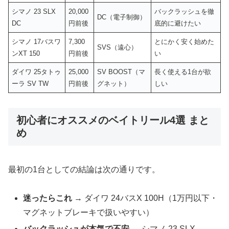
シマノ 23 SLX
20,000
バックラッシュを徹
DC（電子制御）
DC
円前後
底的に避けたい
シマノ 17バスワ
7,300
とにかく安く始めた
SVS（遠心）
ンXT 150
円前後
い
ダイワ 25タトゥ
25,000
SV BOOST（マ
長く使える1台が欲
ーラ SV TW
円前後
グネット）
しい
初心者にオススメのベイトリール4選 まと
め
最初の1台としての結論は次の通りです。
迷ったらこれ
→ ダイワ 24バスX 100H（1万円以下・
マグネットブレーキで扱いやすい）
バックラッシュが本気で不安
→ シマノ 23 SLX