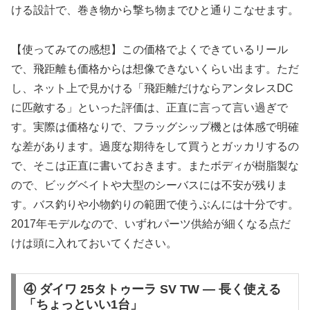
ける設計で、巻き物から撃ち物までひと通りこなせます。
【使ってみての感想】この価格でよくできているリール
で、飛距離も価格からは想像できないくらい出ます。ただ
し、ネット上で見かける「飛距離だけならアンタレスDC
に匹敵する」といった評価は、正直に言って言い過ぎで
す。実際は価格なりで、フラッグシップ機とは体感で明確
な差があります。過度な期待をして買うとガッカリするの
で、そこは正直に書いておきます。またボディが樹脂製な
ので、ビッグベイトや大型のシーバスには不安が残りま
す。バス釣りや小物釣りの範囲で使うぶんには十分です。
2017年モデルなので、いずれパーツ供給が細くなる点だ
けは頭に入れておいてください。
④ ダイワ 25タトゥーラ SV TW — 長く使える
「ちょっといい1台」