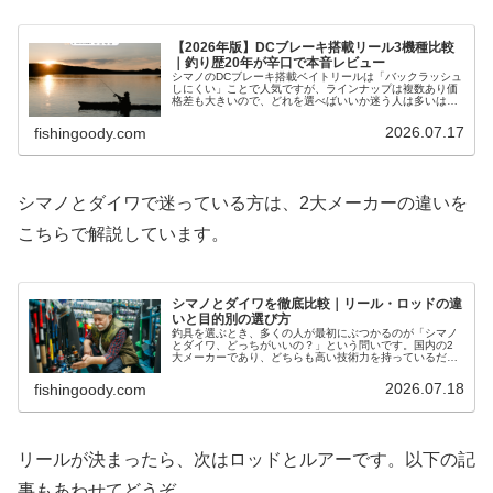
【2026年版】DCブレーキ搭載リール3機種比較
｜釣り歴20年が辛口で本音レビュー
シマノのDCブレーキ搭載ベイトリールは「バックラッシュ
しにくい」ことで人気ですが、ラインナップは複数あり価
格差も大きいので、どれを選べばいいか迷う人は多いはず
です。私は釣り歴20年以上、山梨県在住で富士五湖から静
岡の海までバス・シーバスを釣…
2026.07.17
fishingoody.com
シマノとダイワで迷っている方は、2大メーカーの違いを
こちらで解説しています。
シマノとダイワを徹底比較｜リール・ロッドの違
いと目的別の選び方
釣具を選ぶとき、多くの人が最初にぶつかるのが「シマノ
とダイワ、どっちがいいの？」という問いです。国内の2
大メーカーであり、どちらも高い技術力を持っているだけ
に、簡単には決められません。この記事では、山梨県在
住・釣り歴20年以上の私が、両社の…
2026.07.18
fishingoody.com
リールが決まったら、次はロッドとルアーです。以下の記
事もあわせてどうぞ。