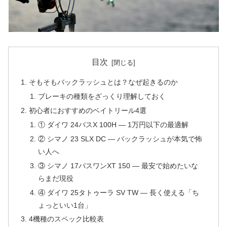
目次
そもそもバックラッシュとは？なぜ起きるのか
ブレーキの種類をざっくり理解しておく
初心者におすすめのベイトリール4選
① ダイワ 24バスX 100H — 1万円以下の最適解
② シマノ 23 SLX DC — バックラッシュが本気で怖
い人へ
③ シマノ 17バスワンXT 150 — 最安で始めたいな
らまだ現役
④ ダイワ 25タトゥーラ SV TW — 長く使える「ち
ょっといい1台」
4機種のスペック比較表