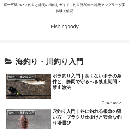
富士五湖のバス釣りと静岡の海釣りガイド｜釣り歴20年の地元アングラーが実
体験で解説
Fishingoody
海釣り・川釣り入門
ボラ釣り入門｜臭くないボラの条
海釣り・川釣り入門
件と、静岡で守るべき禁止期間・
禁止漁法
2026.08.02
穴釣り入門｜冬に釣れる根魚の狙
海釣り・川釣り入門
い方・ブラクリ仕掛けと安全な釣
り場選び