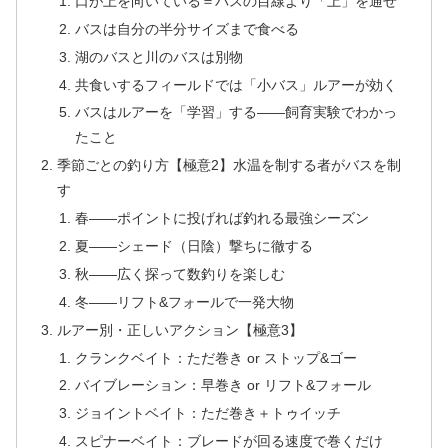
口が上を向いている＝バスの目線より「上」を通せ
バスは自分の半分サイズまで食べる
湖のバスと川のバスは別物
共食いするフィールドでは「小バス」ルアーが効く
バスはルアーを「学習」する——飼育実験でわかっ
たこと
季節ごとの釣り方【極意2】水温を制する者がバスを制
す
春——ポイントに投げれば釣れる最強シーズン
夏——シェード（日陰）撃ちに徹する
秋——広く探って数釣りを楽しむ
冬——リフト&フォールで一発大物
ルアー別・正しいアクション【極意3】
クランクベイト：ただ巻き or ストップ&ゴー
バイブレーション：早巻き or リフト&フォール
ジョイントベイト：ただ巻き＋トゥイッチ
スピナーベイト：ブレードが回る速度で巻くだけ