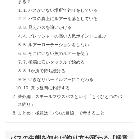
まる？
1. バスがいない場所で釣りをしている
2. バスの真上にルアーを落としている
3. 見えバスを追いかける
4. プレッシャーの高い人気ポイントに並ぶ
5. ルアーローテーションをしない
6. そこにいない魚のルアーを使う
7. 極端に安いタックルで始める
8. 1か所で待ち続ける
9. いきなりハードルアーにこだわる
10. 真っ昼間に釣行する
番外編：スモールマウスバスという「もうひとつのバ
ス釣り」
まとめ：極意は「バスの目線」で考えること
バスの生態を知れば釣り方が変わる【極意