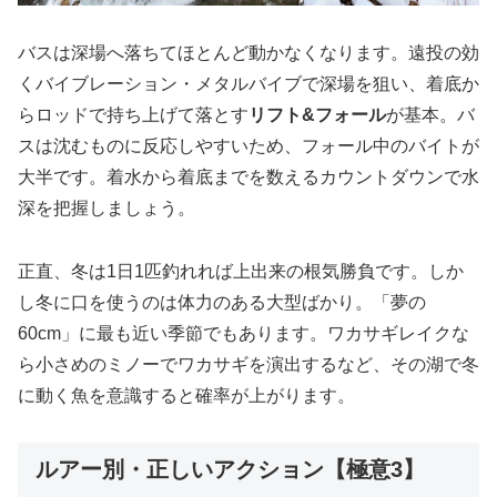
バスは深場へ落ちてほとんど動かなくなります。遠投の効
くバイブレーション・メタルバイブで深場を狙い、着底か
らロッドで持ち上げて落とす
リフト&フォール
が基本。バ
スは沈むものに反応しやすいため、フォール中のバイトが
大半です。着水から着底までを数えるカウントダウンで水
深を把握しましょう。
正直、冬は1日1匹釣れれば上出来の根気勝負です。しか
し冬に口を使うのは体力のある大型ばかり。「夢の
60cm」に最も近い季節でもあります。ワカサギレイクな
ら小さめのミノーでワカサギを演出するなど、その湖で冬
に動く魚を意識すると確率が上がります。
ルアー別・正しいアクション【極意3】