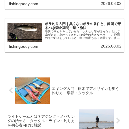
2026.08.02
fishingoody.com
ボラ釣り入門｜臭くないボラの条件と、静岡で守
るべき禁止期間・禁止漁法
堤防でサビキをしていたら、いきなり竿がひったくられて
糸が走る。上がってきたのは銀色の大きなボラ——。静岡
の海で釣りをしていると、年に何度もある光景です。多く
の人はそのままリリースします。臭い、食べられない、外
道。ボラにはそういうイメージが完…
2026.08.02
fishingoody.com
エギング入門｜餌木でアオリイカを狙う
釣り方・季節・タックル
ライトゲームとは？アジング・メバリン
グの始め方｜タックル・ライン・釣り方
を初心者向けに解説