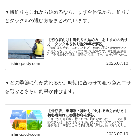
▼海釣りをこれから始めるなら、まず全体像から。釣り方
とタックルの選び方をまとめています。
【初心者向け】海釣りの始め方｜おすすめの釣り
方・タックルを釣り歴20年が解説
「海釣りを始めてみたいけれど、何から手をつければいい
か分からない」という方に向けた記事です。私は山梨県在
住で釣り歴20年以上、静岡の沼津・清水・田子の浦あたり
の堤防にはかなり通ってきました。結論から言うと、最初
はサビキ釣りでアジやイワシを狙…
2026.07.18
fishingoody.com
▼どの季節に何が釣れるか。時期に合わせて狙う魚とエサ
を選ぶとさらに釣果が伸びます。
【保存版】季節別・海釣りで釣れる魚と釣り方｜
初心者向けに春夏秋冬を解説
「せっかく海釣りに行ったのに釣れなかった」——その原
因の多くは、腕ではなく季節と釣り方のミスマッチです。
海釣りは、季節によって釣れる魚も有効な釣り方も大きく
変わります。私は山梨県在住で釣り歴20年以上、静岡の沿
岸に通ってきました。この記事で…
2026.07.19
fishingoody.com