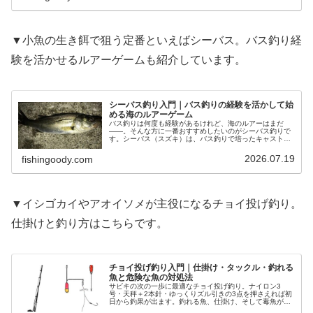
▼小魚の生き餌で狙う定番といえばシーバス。バス釣り経
験を活かせるルアーゲームも紹介しています。
シーバス釣り入門｜バス釣りの経験を活かして始
める海のルアーゲーム
バス釣りは何度も経験があるけれど、海のルアーはまだ
――。そんな方に一番おすすめしたいのがシーバス釣りで
す。シーバス（スズキ）は、バス釣りで培ったキャストと
ルアー操作をほぼそのまま活かせる、海のルアーゲームの
入口。スピニングタックル1本と数個…
2026.07.19
fishingoody.com
▼イシゴカイやアオイソメが主役になるチョイ投げ釣り。
仕掛けと釣り方はこちらです。
チョイ投げ釣り入門｜仕掛け・タックル・釣れる
魚と危険な魚の対処法
サビキの次の一歩に最適なチョイ投げ釣り。ナイロン3
号・天秤＋2本針・ゆっくりズル引きの3点を押さえれば初
日から釣果が出ます。釣れる魚、仕掛け、そして毒魚が釣
れたときの正しい対処法まで解説します。