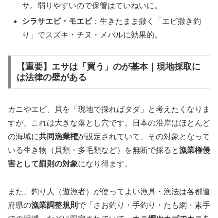
サ。弱りやすいので保管はていねいに。
シラサエビ・モエビ
：生きたまま撒く「エビ撒き釣
り」でスズキ・チヌ・メバルに効果的。
【重要】エサは「買う」のが基本｜現地採取に
は法律の壁がある
カニやエビ、貝を「現地で採ればタダ」と考えたくなりま
すが、これは大きな落とし穴です。日本の沿岸はほとんど
の海域に
共同漁業権
が設定されていて、その対象となって
いる生き物（貝類・多毛類など）を無断で採ると
漁業権侵
害として罰則の対象
になり得ます。
また、釣り人（遊漁者）が使ってよい漁具・漁法は各都道
府県の
漁業調整規則
で「さお釣り・手釣り・たも網・素手