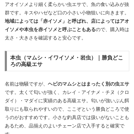
アオイソメより細く柔らかい虫エサで、魚の食い込みが抜
群です。キスやハゼなど口の小さい小物狙いに向きます。
地域によっては「赤イソメ」と呼ばれ、店によってはアオ
イソメや本虫を赤イソメと呼ぶこともある
ので、購入時は
太さ・大きさを確認すると安心です。
本虫（マムシ・イワイソメ・岩虫）｜勝負どこ
ろの高級エサ
名前は物騒ですが、
ヘビのマムシとはまったく別の虫エサ
です。太くて匂いが強く、カレイ・アイナメ・チヌ（クロ
ダイ）・マダイに実績のある高級エサ。匂いが強いぶん餌
取りにも取られやすいので、ここぞという勝負どころで使
うのがおすすめです。小さな釣具店では扱いがないことも
あるため、品揃えのよいチェーン店で入手すると確実で