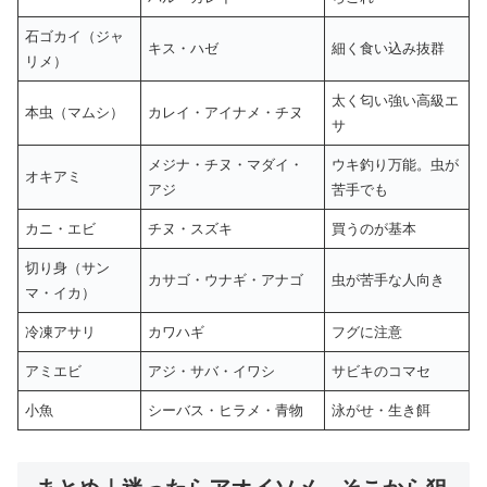
石ゴカイ（ジャ
キス・ハゼ
細く食い込み抜群
リメ）
太く匂い強い高級エ
本虫（マムシ）
カレイ・アイナメ・チヌ
サ
メジナ・チヌ・マダイ・
ウキ釣り万能。虫が
オキアミ
アジ
苦手でも
カニ・エビ
チヌ・スズキ
買うのが基本
切り身（サン
カサゴ・ウナギ・アナゴ
虫が苦手な人向き
マ・イカ）
冷凍アサリ
カワハギ
フグに注意
アミエビ
アジ・サバ・イワシ
サビキのコマセ
小魚
シーバス・ヒラメ・青物
泳がせ・生き餌