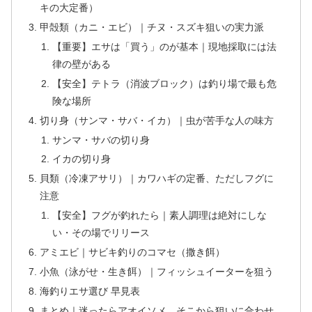
キの大定番）
甲殻類（カニ・エビ）｜チヌ・スズキ狙いの実力派
【重要】エサは「買う」のが基本｜現地採取には法
律の壁がある
【安全】テトラ（消波ブロック）は釣り場で最も危
険な場所
切り身（サンマ・サバ・イカ）｜虫が苦手な人の味方
サンマ・サバの切り身
イカの切り身
貝類（冷凍アサリ）｜カワハギの定番、ただしフグに
注意
【安全】フグが釣れたら｜素人調理は絶対にしな
い・その場でリリース
アミエビ｜サビキ釣りのコマセ（撒き餌）
小魚（泳がせ・生き餌）｜フィッシュイーターを狙う
海釣りエサ選び 早見表
まとめ｜迷ったらアオイソメ、そこから狙いに合わせ