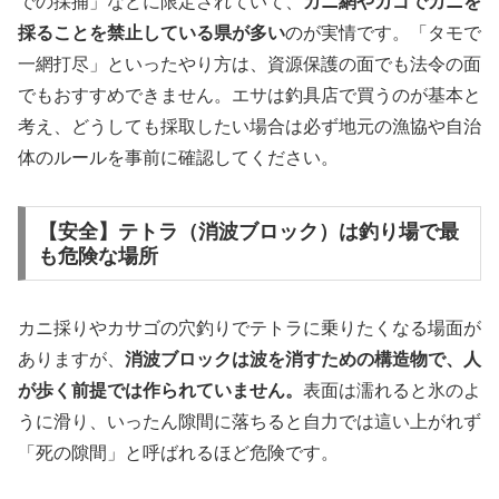
での採捕」などに限定されていて、
カニ網やカゴでカニを
採ることを禁止している県が多い
のが実情です。「タモで
一網打尽」といったやり方は、資源保護の面でも法令の面
でもおすすめできません。エサは釣具店で買うのが基本と
考え、どうしても採取したい場合は必ず地元の漁協や自治
体のルールを事前に確認してください。
【安全】テトラ（消波ブロック）は釣り場で最
も危険な場所
カニ採りやカサゴの穴釣りでテトラに乗りたくなる場面が
ありますが、
消波ブロックは波を消すための構造物で、人
が歩く前提では作られていません。
表面は濡れると氷のよ
うに滑り、いったん隙間に落ちると自力では這い上がれず
「死の隙間」と呼ばれるほど危険です。