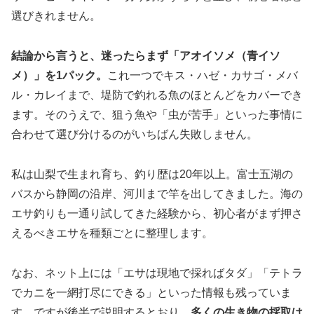
選びきれません。
結論から言うと、迷ったらまず「アオイソメ（青イソ
メ）」を1パック。
これ一つでキス・ハゼ・カサゴ・メバ
ル・カレイまで、堤防で釣れる魚のほとんどをカバーでき
ます。そのうえで、狙う魚や「虫が苦手」といった事情に
合わせて選び分けるのがいちばん失敗しません。
私は山梨で生まれ育ち、釣り歴は20年以上。富士五湖の
バスから静岡の沿岸、河川まで竿を出してきました。海の
エサ釣りも一通り試してきた経験から、初心者がまず押さ
えるべきエサを種類ごとに整理します。
なお、ネット上には「エサは現地で採ればタダ」「テトラ
でカニを一網打尽にできる」といった情報も残っていま
す。ですが後半で説明するとおり、
多くの生き物の採取は