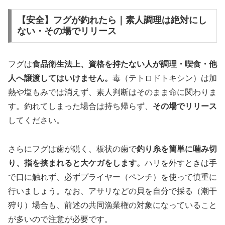
【安全】フグが釣れたら｜素人調理は絶対にし
ない・その場でリリース
フグは
食品衛生法上、資格を持たない人が調理・喫食・他
人へ譲渡してはいけません。
毒（テトロドトキシン）は加
熱や塩もみでは消えず、素人判断はそのまま命に関わりま
す。釣れてしまった場合は持ち帰らず、
その場でリリース
してください。
さらにフグは歯が鋭く、板状の歯で
釣り糸を簡単に噛み切
り、指を挟まれると大ケガをします。
ハリを外すときは手
で口に触れず、必ずプライヤー（ペンチ）を使って慎重に
行いましょう。なお、アサリなどの貝を自分で採る（潮干
狩り）場合も、前述の共同漁業権の対象になっていること
が多いので注意が必要です。