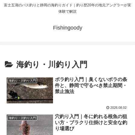
富士五湖のバス釣りと静岡の海釣りガイド｜釣り歴20年の地元アングラーが実
体験で解説
Fishingoody
海釣り・川釣り入門
ボラ釣り入門｜臭くないボラの条
海釣り・川釣り入門
件と、静岡で守るべき禁止期間・
禁止漁法
2026.08.02
穴釣り入門｜冬に釣れる根魚の狙
海釣り・川釣り入門
い方・ブラクリ仕掛けと安全な釣
り場選び