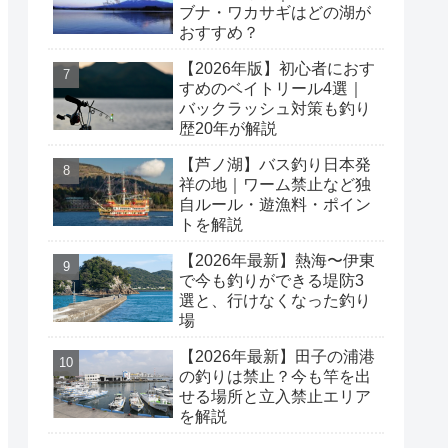
ブナ・ワカサギはどの湖が
おすすめ？
【2026年版】初心者におす
すめのベイトリール4選｜
バックラッシュ対策も釣り
歴20年が解説
【芦ノ湖】バス釣り日本発
祥の地｜ワーム禁止など独
自ルール・遊漁料・ポイン
トを解説
【2026年最新】熱海〜伊東
で今も釣りができる堤防3
選と、行けなくなった釣り
場
【2026年最新】田子の浦港
の釣りは禁止？今も竿を出
せる場所と立入禁止エリア
を解説