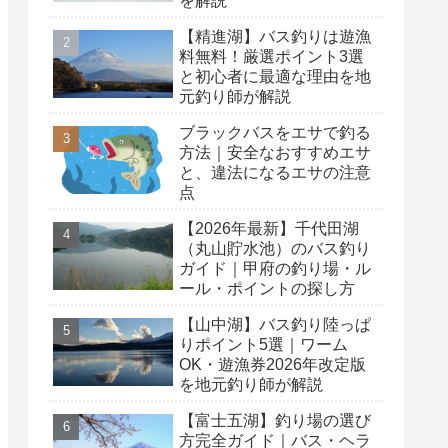
を解説
【精進湖】バス釣りは遊漁
料無料！厳選ポイント3選
と初心者に最適な理由を地
元釣り師が解説
ブラックバスをエサで釣る
方法｜安全なおすすめエサ
と、違法になるエサの注意
点
【2026年最新】千代田湖
（丸山貯水池）のバス釣り
ガイド｜甲府の釣り場・ル
ール・ポイントの探し方
【山中湖】バス釣り陸っぱ
りポイント5選｜ワーム
OK・遊漁券2026年改定版
を地元釣り師が解説
【富士五湖】釣り場の選び
方完全ガイド｜バス・ヘラ