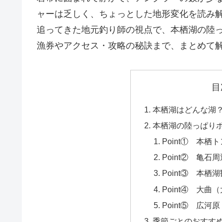
ャーは乏しく、ちょっとした地形変化を読み解
追ってきた地元釣り師の視点で、本栖湖の陸
漁券やアクセス・攻略の秘訣まで、まとめて
目
本栖湖はどんな湖
本栖湖の陸っぱりポ
Point① 本栖
Point② 亀石
Point③ 本
Point④ 大曲
Point⑤ 広河原
季節ごとのおすす