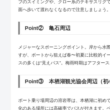
ブのスイミングや、クロー系のテキサスリグ
面へ歩いて渡れなくなるので注意しましょう
Point② 亀石周辺
メジャーなスポーニングポイント。岸から水
すが、ボートから狙えば春〜初夏に比較的イ
スの多くは“見えバス”。梅雨時期はアフター
Point③ 本栖湖観光協会周辺（
ボート乗り場周辺の溶岩帯は、本栖湖に初め
化のある場所には高確率でバスが付きます。ベ