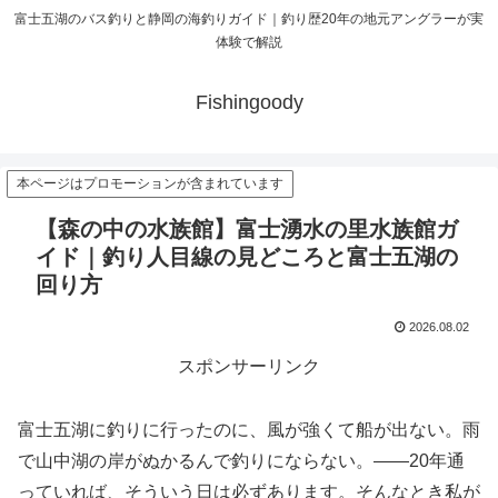
富士五湖のバス釣りと静岡の海釣りガイド｜釣り歴20年の地元アングラーが実
体験で解説
Fishingoody
本ページはプロモーションが含まれています
【森の中の水族館】富士湧水の里水族館ガ
イド｜釣り人目線の見どころと富士五湖の
回り方
2026.08.02
スポンサーリンク
富士五湖に釣りに行ったのに、風が強くて船が出ない。雨
で山中湖の岸がぬかるんで釣りにならない。——20年通
っていれば、そういう日は必ずあります。そんなとき私が