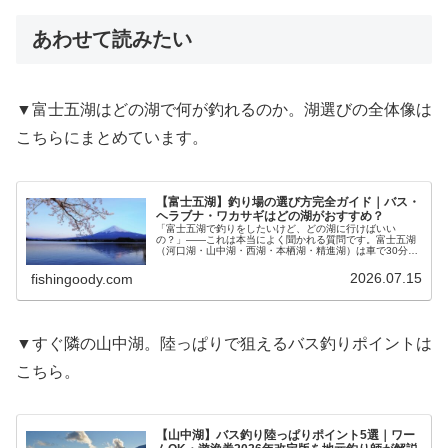
あわせて読みたい
▼富士五湖はどの湖で何が釣れるのか。湖選びの全体像は
こちらにまとめています。
【富士五湖】釣り場の選び方完全ガイド｜バス・
ヘラブナ・ワカサギはどの湖がおすすめ？
「富士五湖で釣りをしたいけど、どの湖に行けばいい
の？」——これは本当によく聞かれる質問です。富士五湖
（河口湖・山中湖・西湖・本栖湖・精進湖）は車で30分圏
内に固まっていますが、釣れる魚も、料金も、ルールもま
ったく違います。選択を間違えると、…
2026.07.15
fishingoody.com
▼すぐ隣の山中湖。陸っぱりで狙えるバス釣りポイントは
こちら。
【山中湖】バス釣り陸っぱりポイント5選｜ワー