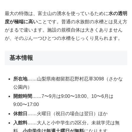
最大の特徴は、富士山の湧水を使っているために
水の透明
度が極端に高い
ことです。普通の水族館の水槽とは見え方
がまるで違います。施設の規模自体は大きくありません
が、そのぶん一つひとつの水槽をじっくり見られます。
基本情報
所在地
……山梨県南都留郡忍野村忍草3098（さかな
公園内）
開館時間
……7〜9月は9:00〜18:00、10〜6月は
9:00〜17:00
休館日
……火曜日（祝日の場合は翌日）ほか
入館料
……大人と小中学生の2区分。未就学児は無
料。
小中学生は毎週土曜日が無料
になります