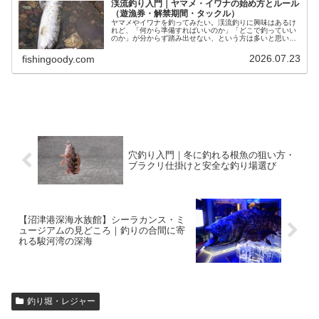
渓流釣り入門｜ヤマメ・イワナの始め方とルール
（遊漁券・解禁期間・タックル）
ヤマメやイワナを釣ってみたい。渓流釣りに興味はあるけ
れど、「何から準備すればいいのか」「どこで釣っていい
のか」が分からず踏み出せない、という方は多いと思いま
す。先に結論をお伝えします。渓流釣りは「解禁期間中
に、遊漁券を買って、決められた川で…
2026.07.23
fishingoody.com
穴釣り入門｜冬に釣れる根魚の狙い方・
ブラクリ仕掛けと安全な釣り場選び
【沼津港深海水族館】シーラカンス・ミ
ュージアムの見どころ｜釣りの合間に寄
れる駿河湾の深海
釣り堀・レジャー