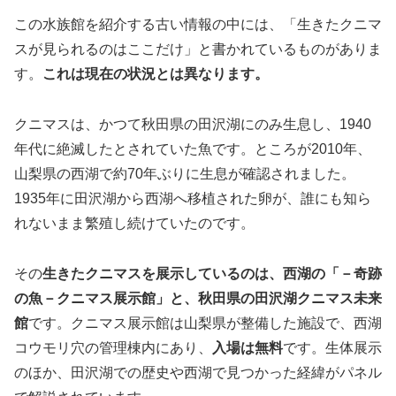
この水族館を紹介する古い情報の中には、「生きたクニマ
スが見られるのはここだけ」と書かれているものがありま
す。
これは現在の状況とは異なります。
クニマスは、かつて秋田県の田沢湖にのみ生息し、1940
年代に絶滅したとされていた魚です。ところが2010年、
山梨県の西湖で約70年ぶりに生息が確認されました。
1935年に田沢湖から西湖へ移植された卵が、誰にも知ら
れないまま繁殖し続けていたのです。
その
生きたクニマスを展示しているのは、西湖の「－奇跡
の魚－クニマス展示館」と、秋田県の田沢湖クニマス未来
館
です。クニマス展示館は山梨県が整備した施設で、西湖
コウモリ穴の管理棟内にあり、
入場は無料
です。生体展示
のほか、田沢湖での歴史や西湖で見つかった経緯がパネル