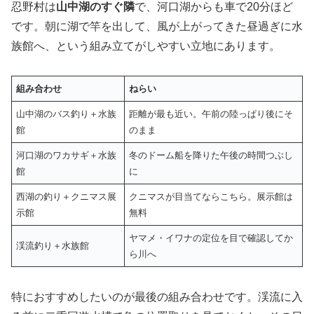
忍野村は
山中湖のすぐ隣
で、河口湖からも車で20分ほど
です。朝に湖で竿を出して、風が上がってきた昼過ぎに水
族館へ、という組み立てがしやすい立地にあります。
組み合わせ
ねらい
山中湖のバス釣り＋水族
距離が最も近い。午前の陸っぱり後にそ
館
のまま
河口湖のワカサギ＋水族
冬のドーム船を降りた午後の時間つぶし
館
に
西湖の釣り＋クニマス展
クニマスが目当てならこちら。展示館は
示館
無料
ヤマメ・イワナの定位を目で確認してか
渓流釣り＋水族館
ら川へ
特におすすめしたいのが最後の組み合わせです。渓流に入