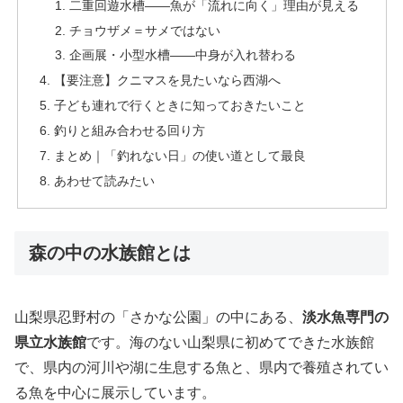
二重回遊水槽——魚が「流れに向く」理由が見える
チョウザメ＝サメではない
企画展・小型水槽——中身が入れ替わる
【要注意】クニマスを見たいなら西湖へ
子ども連れで行くときに知っておきたいこと
釣りと組み合わせる回り方
まとめ｜「釣れない日」の使い道として最良
あわせて読みたい
森の中の水族館とは
山梨県忍野村の「さかな公園」の中にある、
淡水魚専門の
県立水族館
です。海のない山梨県に初めてできた水族館
で、県内の河川や湖に生息する魚と、県内で養殖されてい
る魚を中心に展示しています。