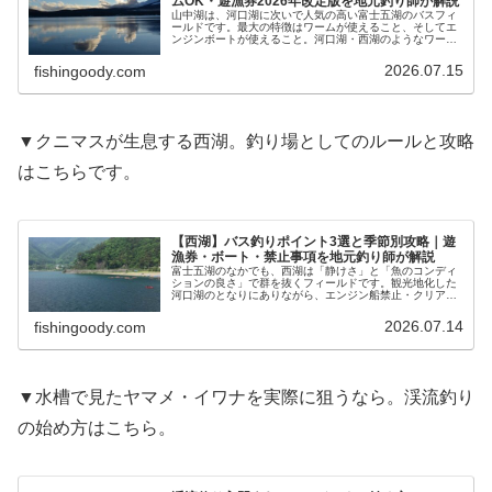
ムOK・遊漁券2026年改定版を地元釣り師が解説
山中湖は、河口湖に次いで人気の高い富士五湖のバスフィ
ールドです。最大の特徴はワームが使えること、そしてエ
ンジンボートが使えること。河口湖・西湖のようなワーム
禁止のしばりがないので、初心者でも釣果を出しやすい湖
です。実は私が人生で初めてバスを…
2026.07.15
fishingoody.com
▼クニマスが生息する西湖。釣り場としてのルールと攻略
はこちらです。
【西湖】バス釣りポイント3選と季節別攻略｜遊
漁券・ボート・禁止事項を地元釣り師が解説
富士五湖のなかでも、西湖は「静けさ」と「魚のコンディ
ションの良さ」で群を抜くフィールドです。観光地化した
河口湖のとなりにありながら、エンジン船禁止・クリアウ
ォーターという環境が守られ、河口湖よりもハイプレッシ
ャーになりにくいのが魅力。山梨で…
2026.07.14
fishingoody.com
▼水槽で見たヤマメ・イワナを実際に狙うなら。渓流釣り
の始め方はこちら。