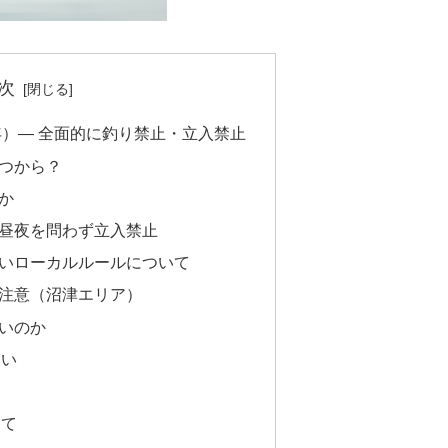
次
年）— 全面的に釣り禁止・立入禁止
つから？
か
昼夜を問わず立入禁止
いローカルルールについて
注意（沼津エリア）
いのか
たい
ら
めて