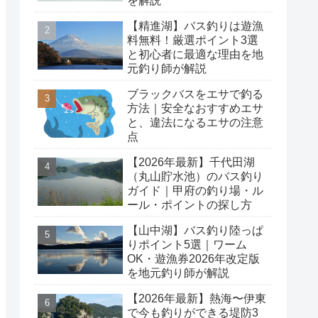
を解説
【精進湖】バス釣りは遊漁
料無料！厳選ポイント3選
と初心者に最適な理由を地
元釣り師が解説
ブラックバスをエサで釣る
方法｜安全なおすすめエサ
と、違法になるエサの注意
点
【2026年最新】千代田湖
（丸山貯水池）のバス釣り
ガイド｜甲府の釣り場・ル
ール・ポイントの探し方
【山中湖】バス釣り陸っぱ
りポイント5選｜ワーム
OK・遊漁券2026年改定版
を地元釣り師が解説
【2026年最新】熱海〜伊東
で今も釣りができる堤防3