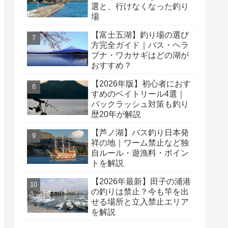
選と、行けなくなった釣り
場
【富士五湖】釣り場の選び
方完全ガイド｜バス・ヘラ
ブナ・ワカサギはどの湖が
おすすめ？
【2026年版】初心者におす
すめのベイトリール4選｜
バックラッシュ対策も釣り
歴20年が解説
【芦ノ湖】バス釣り日本発
祥の地｜ワーム禁止など独
自ルール・遊漁料・ポイン
トを解説
【2026年最新】田子の浦港
の釣りは禁止？今も竿を出
せる場所と立入禁止エリア
を解説