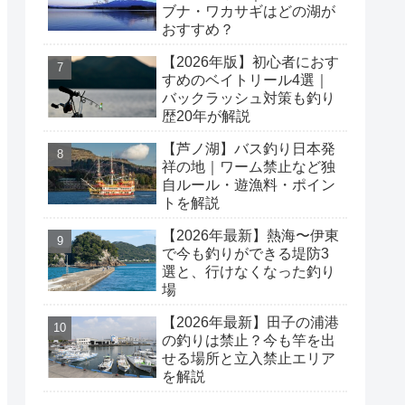
ブナ・ワカサギはどの湖が
おすすめ？
【2026年版】初心者におす
すめのベイトリール4選｜
バックラッシュ対策も釣り
歴20年が解説
【芦ノ湖】バス釣り日本発
祥の地｜ワーム禁止など独
自ルール・遊漁料・ポイン
トを解説
【2026年最新】熱海〜伊東
で今も釣りができる堤防3
選と、行けなくなった釣り
場
【2026年最新】田子の浦港
の釣りは禁止？今も竿を出
せる場所と立入禁止エリア
を解説