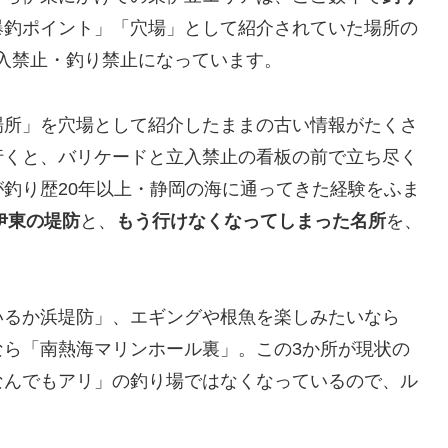
爆釣ポイント」「穴場」として紹介されていた場所の
と立入禁止・釣り禁止になっています。
場所」を穴場として紹介したままの古い情報がたくさ
行くと、バリケードと立入禁止の看板の前で立ち尽く
釣り歴20年以上・静岡の海に通ってきた経験をふま
伊東の堤防
と、
もう行けなくなってしまった名所
を、
いるか浜堤防」、エギングや根魚を楽しみたいなら
なら「南熱海マリンホール裏」。この3か所が現状の
なんでもアリ」の釣り場ではなくなっているので、ル