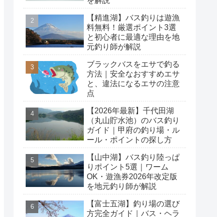
を解説
【精進湖】バス釣りは遊漁
料無料！厳選ポイント3選
と初心者に最適な理由を地
元釣り師が解説
ブラックバスをエサで釣る
方法｜安全なおすすめエサ
と、違法になるエサの注意
点
【2026年最新】千代田湖
（丸山貯水池）のバス釣り
ガイド｜甲府の釣り場・ル
ール・ポイントの探し方
【山中湖】バス釣り陸っぱ
りポイント5選｜ワーム
OK・遊漁券2026年改定版
を地元釣り師が解説
【富士五湖】釣り場の選び
方完全ガイド｜バス・ヘラ