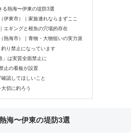
できる熱海〜伊東の堤防3選
防（伊東市）｜家族連れならまずここ
）｜エギングと根魚の穴場的存在
裏（熱海市）｜青物・大物狙いの実力派
、釣り禁止になっています
港」は実質全面禁止に
り禁止の看板が設置
ず確認してほしいこと
を大切に釣ろう
る熱海〜伊東の堤防3選