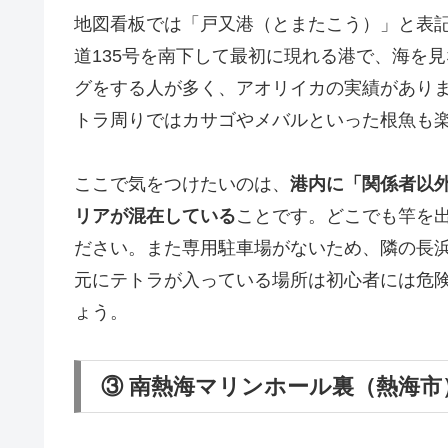
地図看板では「戸又港（とまたこう）」と表
道135号を南下して最初に現れる港で、海を
グをする人が多く、アオリイカの実績があり
トラ周りではカサゴやメバルといった根魚も
ここで気をつけたいのは、
港内に「関係者以
リアが混在している
ことです。どこでも竿を
ださい。また専用駐車場がないため、隣の長
元にテトラが入っている場所は初心者には危
ょう。
③ 南熱海マリンホール裏（熱海