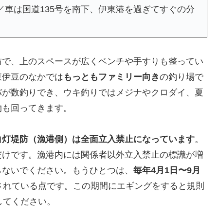
／車は国道135号を南下、伊東港を過ぎてすぐの分
防で、上のスペースが広くベンチや手すりも整ってい
東伊豆のなかでは
もっともファミリー向き
の釣り場で
バが数釣りでき、ウキ釣りではメジナやクロダイ、夏
物も回ってきます。
白灯堤防（漁港側）は全面立入禁止になっています
。
だけです。漁港内には関係者以外立入禁止の標識が増
らないでください。もうひとつは、
毎年4月1日〜9月
されている点です。この期間にエギングをすると規則
してください。